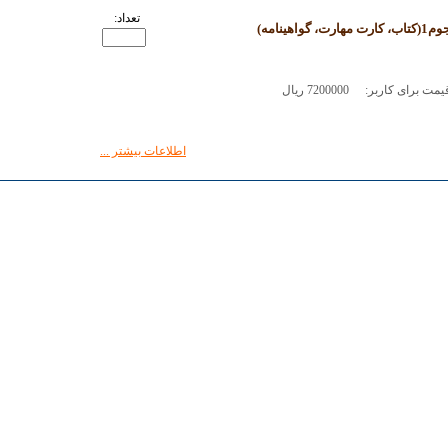
تعداد:
ب، کارت مهارت، گواهینامه)
یمت برای کاربر:
7200000 ریال
اطلاعات بیشتر ...