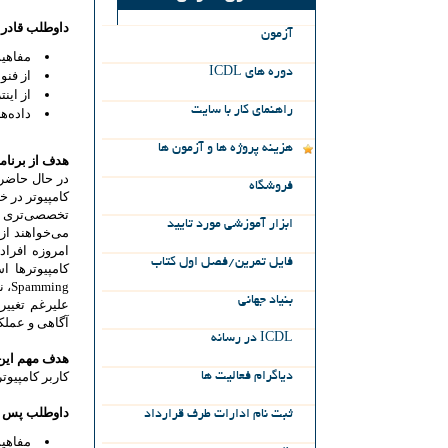
داوطلب قادر 
آزمون
مفاهیم مهم مر
ICDL دوره های
از فنون
از اینت
راهنماي كار با سايت
داده‌ها
هزینه پروژه ها و آزمون ها
هدف از برنامه IT Security چی
فروشگاه
کامپیوتر در خ
تخصصی‌تری نی
ابزار آموزشی مورد تایید
می‌خواهند از
امروزه افراد
فایل تمرین/فصل اول کتاب
،Spamming نقش پر رنگ‌تر و حرفه‌ای‌تری را پیدا می‌کنند.
بنیاد جهانی
آگاهی و عملکر
در رسانه ICDL
هدف مهم این 
کاربر کامپیوتر بتواند مشکل
دیاگرام فعالیت ها
داوطلب پس از
ثبت‌ نام‌ ادارات‌ طرف‌ قرارداد
مفاهیم