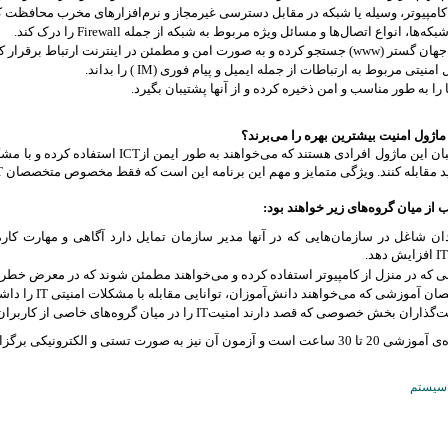
کامپیوتر، وسیله یا شبکه در مقابل دسترسی غیر‌مجاز و نرم‌افزارهای مخرب محافظت ک
ه‌ها، انواع اتصال‌ها و مسائل ویژه مربوط به شبکه از جمله Firewall را درک کند.
کرده و به صورت امن و مطمئن در اینترنت ارتباط برقرار کند.
نیتی مربوط به ارتباطات از جمله ایمیل و پیام فوری (IM ) را بداند.
 را به طور مناسب و امن ذخیره کرده و از آنها پشتیبان بگیرد.
ماژول امنیت بیشترین بهره را می‌برند؟
معمولاً داوطلبان این ماژول افرادی هستند که
 مقابله کنند. ویژگی متمایز و مهم این برنامه این است که فقط مخصوص متخصصان IT نمی‌باشد.
 از میان گروه‌های زیر خواهند بود:
ان شاغل در سازمان‌هایی که در آنها مدیر سازمان تمایل دارد آگاهی و مهارت کارم
ی که در منزل از کامپیوتر استفاده کرده و می‌خواهند مطمئن شوند که در معرض خطرات امنیتیIT قرار 
آموزشی که می‌خواهند دانش‌آموزان، توانایی مقابله با مشکلات امنیتی IT را داشته باشند.
 بخش خصوصی که قصد دارند امنیتIT را در میان گروه‌های خاصی از کاربران را ارتقا دهند.
آن نیز به صورت تستی و الکترونیکی برگزار می‌شود.
 سیستم