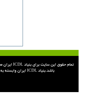
باشد.بنیاد ICDL ایران وابسته به سازمان پژوهش و برنامه ریزی وزارت آموزش و پرورش،تنها نماینده رسمی بنیاد ECDL در ایران است.