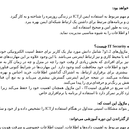
خواهد بود:
بوط به استفاده ایمن ازICT در زندگی روزمره را شناخته و به کار گیرد.
 و برنامه‌های مرتبط برای داشتن یک ارتباط شبکه‌ای ایمن بهره ببرد.
رنت به طور امن و صحیح استفاده کند.
 و اطلاعات را به شیوه مناسبی مدیریت نماید.
ست؟
در حال حاضر ماژول‌های 1،2و7 شامل دانش مورد نیاز یک کاربر برای حفظ امنیت الکترونیک
انه یا محیط کاری و نیز ارتباط اینترنتی می‌باشد. با این وجود علاوه بر این مهارت‌های 
ز برای افرادی که بخش زیادی از وقت خود را چه در منزل و چه در زمان کار به صو
 خود و اطلاعات خود محافظت کنند وجود دارد. این مهارت‌ها در شرایط کنونی فناوری
 بیشتری برای برقراری ارتباط، به اشتراک گذاشتن اطلاعات، خرید اجناس و بهره‌م
علیرغم تغییرات سریع در فناوری‌ امنیتIT ، این ماژول همچنان اهمیت خود را حفظ 
د کاربر تمرکز دارد تا استفاده از برنامه یا نرم‌افزاری خاص.
ماژول این است که:
ات امنیتی متداول در هنگام استفاده ازICT را تشخیص داده و از خود و سازمانش در مقابل آنها محافظت کند.
 گذراندن این دوره آموزشی می‌تواند:
 مهم مربوط به اهمیت داده‌ها و اطلاعات، امنیت اطلاعات خصوصی و سرقت هویت را