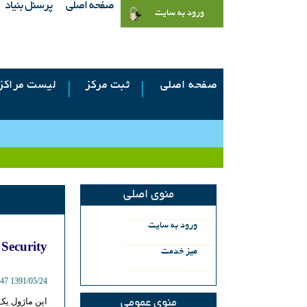
صفحه اصلی
پرسنل بنیاد
ورود به سایت
صفحه اصلی
ثبت مرکز
لیست مراکز
منوی اصلی
ورود به سايت
 Security
میز خدمت
1391/05/24 1:47 PM
این ماژول یک
منوی عمومی