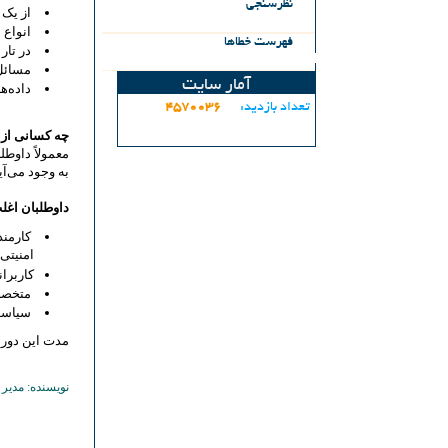
نظرسنجي
از یک 
انواع شبک
فهرست خطاها
در تار جهان گستر (www) جستجو 
مسائل ام
آمار سایت
داده‌ها
تعداد بازديد:
4570036
چه کسانی از 
به وجود می‌آید
داوطلبان اغلب
کارمند
امنیتیIT افزایش دهد.
کاربران
متخصصان 
سیاست‌گذاران
مدت این دوره‌ی آموزشی 20 تا 30 ساعت است و آزمون 
نویسنده: مدیر