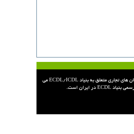
تمام حقوق این سایت برای بنیاد ICDL ایران محفوظ است.گواهینامه بین المللی کاربری کامپیوتر(ICDL)، نام ها و نشان های تجاری متعلق به بنیاد ECDL/ICDL می